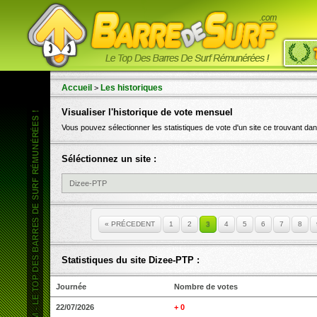
ubulle-Barre - 0 Vote
3 - CheyenBarre - 0 Vote
4 - TipassB
Accueil
Les historiques
>
Visualiser l'historique de vote mensuel
Vous pouvez sélectionner les statistiques de vote d'un site ce trouvant dans 
Séléctionnez un site :
« PRÉCEDENT
1
2
3
4
5
6
7
8
Statistiques du site Dizee-PTP :
Journée
Nombre de votes
22/07/2026
+ 0