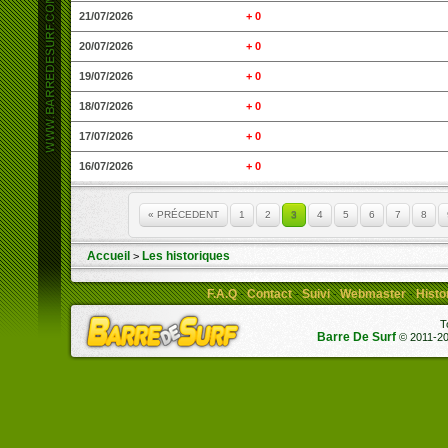
21/07/2026
+ 0
20/07/2026
+ 0
19/07/2026
+ 0
18/07/2026
+ 0
17/07/2026
+ 0
16/07/2026
+ 0
« PRÉCEDENT
1
2
3
4
5
6
7
8
Accueil
Les historiques
>
F.A.Q
Contact
Suivi
Webmaster
Histo
-
-
-
-
T
Barre De Surf
© 2011-201