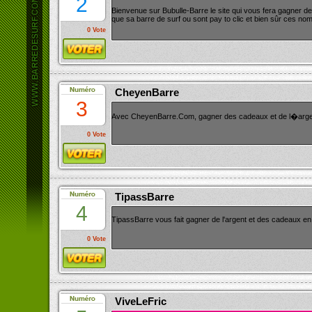
2
Bienvenue sur Bubulle-Barre le site qui vous fera gagner de
que sa barre de surf ou sont pay to clic et bien sûr ces no
0 Vote
CheyenBarre
3
Avec CheyenBarre.Com, gagner des cadeaux et de l�argent 
0 Vote
TipassBarre
4
TipassBarre vous fait gagner de l'argent et des cadeaux en
0 Vote
ViveLeFric