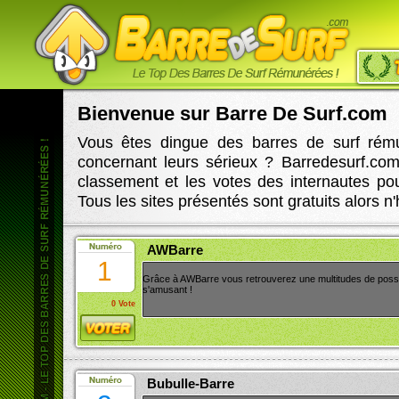
ubulle-Barre - 0 Vote
3 - CheyenBarre - 0 Vote
4 - Tipass
Bienvenue sur Barre De Surf.com
Vous êtes dingue des barres de surf rém
concernant leurs sérieux ? Barredesurf.com
classement et les votes des internautes po
Tous les sites présentés sont gratuits alors n'
AWBarre
1
Grâce à AWBarre vous retrouverez une multitudes de possibi
s'amusant !
0 Vote
Bubulle-Barre