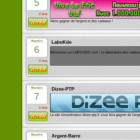
5
0 Vote
Viens gagner de l'argent et des cadeaux !
LaboKdo
6
Bienvenue sur LAB'O'KDO.com : Le laboratoire des cadeau
0 Vote
Dizee-PTP
7
0 Vote
Le site rémunérateur dizee-ptp.fr vous fera gagner de l'arg
Argent-Barre