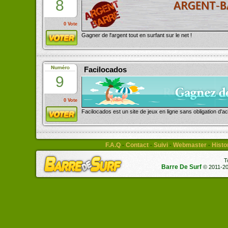
8
0 Vote
Gagner de l'argent tout en surfant sur le net !
Facilocados
9
0 Vote
Facilocados est un site de jeux en ligne sans obligation d'ac
F.A.Q
Contact
Suivi
Webmaster
Histo
-
-
-
-
T
Barre De Surf
© 2011-201